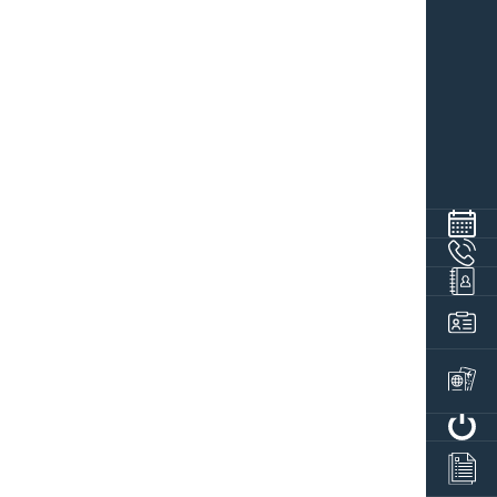
X
LE DOUBLE V
RESTAURANT
5, route de Troyes
03 80 36 44 09
contact@ledoublevrestaurant.c
r/
https://www.ledoublev.com/