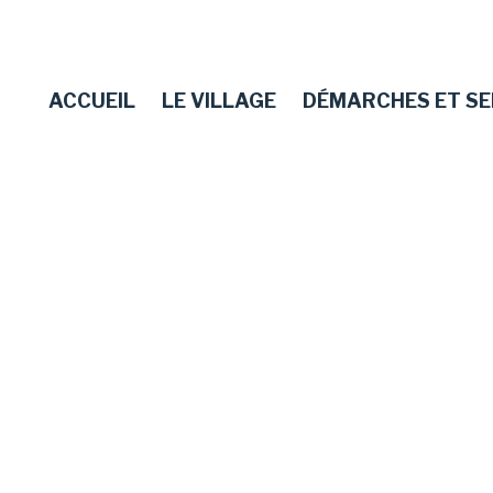
ACCUEIL
LE VILLAGE
DÉMARCHES ET SE
Histoire
Passeport
Promenades et
Collecte des
Patrimoine
Mariage
Bibliothèque
Stop pub
randonnées
déchets
rmations 
Arrêtés provisoires
Eco-civisme
Projets
Panneau Pocket
On Dijon
d’urbanisme et de
Daix – Infos
construction
ecte des 