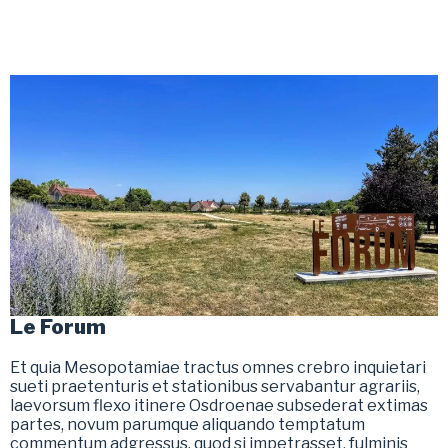
Le Forum
Et quia Mesopotamiae tractus omnes crebro inquietari
sueti praetenturis et stationibus servabantur agrariis,
laevorsum flexo itinere Osdroenae subsederat extimas
partes, novum parumque aliquando temptatum
commentum adgressus. quod si impetrasset, fulminis