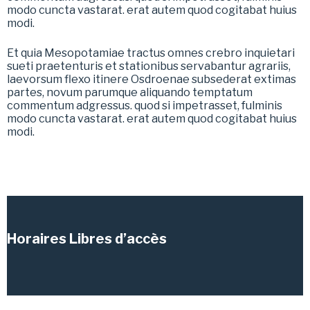
modo cuncta vastarat. erat autem quod cogitabat huius
modi.
Et quia Mesopotamiae tractus omnes crebro inquietari
sueti praetenturis et stationibus servabantur agrariis,
laevorsum flexo itinere Osdroenae subsederat extimas
partes, novum parumque aliquando temptatum
commentum adgressus. quod si impetrasset, fulminis
modo cuncta vastarat. erat autem quod cogitabat huius
modi.
Horaires Libres d’accès