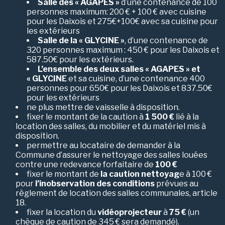
Salle des « AGAPES »
d’une contenance de 100
personnes maximum: 200 € + 100 € avec cuisine
pour les Daixois et 275€+100€ avec sa cuisine pour
les extérieurs
Salle de la « GLYCINE »
, d’une contenance de
320 personnes maximum : 450 € pour les Daixois et
587.50€ pour les extérieurs.
L’ensemble des deux salles « AGAPES » et
« GLYCINE
et sa cuisine, d’une contenance 400
personnes pour 650€ pour les Daixois et 837.50€
pour les extérieurs
ne plus mettre de vaisselle à disposition.
fixer le montant de la caution à
1 500 €
lié à la
location des salles, du mobilier et du matériel mis à
disposition.
permettre au locataire de demander à la
Commune d’assurer le nettoyage des salles louées
contre une redevance forfaitaire de
100 €
fixer le montant de
la caution nettoyag
e à 100 €
pour
l’inobservation des conditions
prévues au
règlement de location des salles communales, article
18.
fixer la location du
vidéoprojecteur
à
75 €
(un
chèque de caution de 345 € sera demandé).