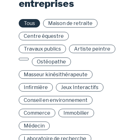
entreprises
Tous
Maison de retraite
Centre équestre
Travaux publics
Artiste peintre
Ostéopathe
Masseur kinésithérapeute
Infirmière
Jeux Interactifs
Conseil en environnement
Commerce
Immobilier
Médecin
Laboratoire de recherche