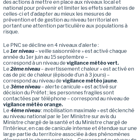
des actions à mettre en place aux niveaux local et
national pour prévenir et limiter les effets sanitaires de
celles-ci et d’adapter au mieux les mesures de
prévention et de gestion au niveau territorial en
portant une attention particulière aux populations à
risque.
Le PNC se décline en 4 niveaux d’alerte :
Le
1er niveau
– veille saisonnière » est activé chaque
année du 1er juin au 15 septembre –
correspond à un niveau de
vigilance météo vert.
Le
2ème niveau
– avertissement chaleur » est activé en
cas de pic de chaleur (épisode d’un à 3 jours) –
correspond au niveau de
vigilance météo jaune
.
Le
3ème niveau
– alerte canicule » est activé sur
décision du Préfet ; les personnes fragiles sont
contactées par téléphone – correspond au niveau de
vigilance météo orange.
Le
4ème niveau
: mobilisation maximale » est déclenché
au niveau national par le 1er Ministre sur avis du
Ministre chargé de la santé et du Ministre chargé de
l’Intérieur, en cas de canicule intense et étendue sur une
large partie du territoire associée à des phénomènes