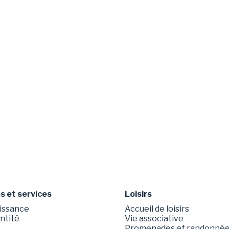
 et services
Loisirs
issance
Accueil de loisirs
entité
Vie associative
Promenades et randonné