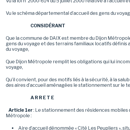
Vu la loi n°2000-614 du 5 juillet 2000 relative à l’accueil 
Vu le schéma départemental d’accueil des gens du voyag
CONSIDÉRANT
Que la commune de DAIX est membre du Dijon Métropole 
gens du voyage et des terrains familiaux locatifs définis aux
du voyage,
Que Dijon Métropole remplit les obligations qui lui inc
voyage,
Qu’il convient, pour des motifs liés à la sécurité, à la salu
des aires d’accueil aménagées le stationnement sur le t
A R R E T E
Article 1er
: Le stationnement des résidences mobiles d
Métropole :
Aire d’accueil dénommée « Cité Les Peupliers », sit